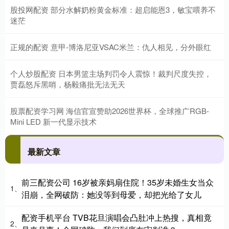
股投网配资 部分水解奶粉黄金标准：超启能恩3，敏宝喂养不
迷茫
正规的配资 意甲-博洛尼亚VSAC米兰：仇人相见，分外眼红
个人炒股配资 日本男篮主场判罚令人震惊！裁判尺度失控，
贾磊怒斥黑哨，杨毅痛批无法无天
股票配资学习网 海信官宣赞助2026世界杯，全球推广RGB-
Mini LED 新一代显示技术
最新文章
前三配资公司 16岁被亲妈扇住院！35岁未婚生女当众
1、
泪崩，全网破防：她没等到母爱，却把光给了女儿
配资手机平台 TVB花旦演唱会凸肚冲上热搜，真相竟
2、