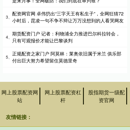
是来月事！全网破防：我们到底在审判谁？
配资网官网 卓伟扔出“三字天王有私生子”，全网狂猜72
3、
小时后，昆凌一句不争不辩让万万没想到的人看哭网友
期货配资门户 记者：利物浦全力推进巴尔科拉转会，
4、
只有可观报价才能让巴黎谈判
正规配资之家门户 阿莫林：莱奥依旧属于米兰 俱乐部
5、
付出巨大努力希望留住莫德里奇
网上股票配资网
网上股票配资杠
股指期货一级配
站
杆
资官网
友情链接：